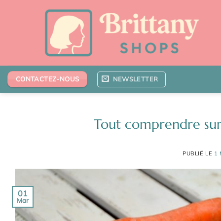
Passer
au
contenu
NEWSLETTER
CONTACTEZ-NOUS
Tout comprendre sur l
PUBLIÉ LE
1
01
Mar