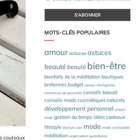
MOTS-CLÉS POPULAIRES
amour
astuces
astuces
bien-être
beauté
beauté
bienfaits de la méditation
boutiques
bretonnes
budget
caisses intelligentes
conseils beauté
commerces de proximité
conseils mode
cosmétiques naturels
développement personnel
erreurs
gestion du temps
idées cadeaux
mode
mode
lifestyle
lifestyle sain
mode vieillissante
méditation
organisation quotidienne
es couteaux