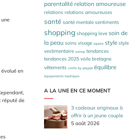
parentalité
relation amoureuse
relations
relations amoureuses
t une
santé
santé mentale
sentiments
shopping
soin de
shopping love
la peau
style
soins visage
style
square
vestimentaire
tendances
sumup
tendances 2025
voile bretagne
équilibre
vêtements
zettle by paypal
t évolué en
équipements nautiques
A LA UNE EN CE MOMENT
ependant,
t réputé de
3 cadeaux originaux à
offrir à un jeune couple
5 août 2026
des