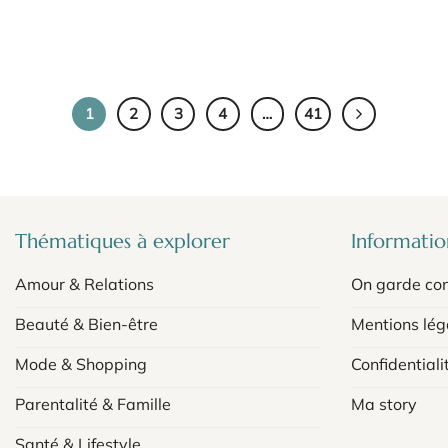
1
2
3
4
…
41
Thématiques à explorer
Information
Amour & Relations
On garde con
Beauté & Bien-être
Mentions lég
Mode & Shopping
Confidentiali
Parentalité & Famille
Ma story
Santé & Lifestyle