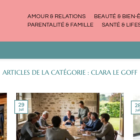
AMOUR & RELATIONS
BEAUTÉ & BIEN-
PARENTALITÉ & FAMILLE
SANTÉ & LIFE
CLARA LE GOFF
29
2
Juil
Jui