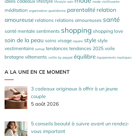
mode
idées cadeaux
lifestyle
lifestyle sain
mode vieillissante
parentalité
relation
méditation
organisation quotidienne
santé
amoureuse
relations
relations amoureuses
shopping
santé mentale
sentiments
shopping love
soin de la peau
style
soins visage
style
square
vestimentaire
tendances
tendances 2025
voile
sumup
équilibre
bretagne
vêtements
zettle by paypal
équipements nautiques
A LA UNE EN CE MOMENT
3 cadeaux originaux à offrir à un jeune
couple
5 août 2026
5 conseils beauté à suivre avant un rendez-
vous important