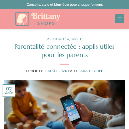
Passer
Conseils, style et bien-être pour chaque femme.
au
contenu
PARENTALITÉ & FAMILLE
Parentalité connectée : applis utiles
pour les parents
PUBLIÉ LE
2 AOÛT 2026
PAR
CLARA LE GOFF
02
Août