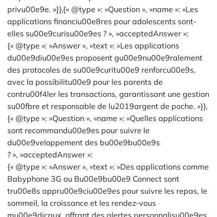
privu00e9e. »}},{« @type »: »Question », »name »: »Les
applications financiu00e8res pour adolescents sont-
elles su00e9curisu00e9es ? », »acceptedAnswer »:
{« @type »: »Answer », »text »: »Les applications
du00e9diu00e9es proposent gu00e9nu00e9ralement
des protocoles de su00e9curitu00e9 renforcu00e9s,
avec la possibilitu00e9 pour les parents de
contru00f4ler les transactions, garantissant une gestion
su00fbre et responsable de lu2019argent de poche. »}},
{« @type »: »Question », »name »: »Quelles applications
sont recommandu00e9es pour suivre le
du00e9veloppement des bu00e9bu00e9s
? », »acceptedAnswer »:
{« @type »: »Answer », »text »: »Des applications comme
Babyphone 3G ou Bu00e9bu00e9 Connect sont
tru00e8s appru00e9ciu00e9es pour suivre les repas, le
sommeil, la croissance et les rendez-vous
mu00e9dicaux, offrant des alertes personnalisu00e9es