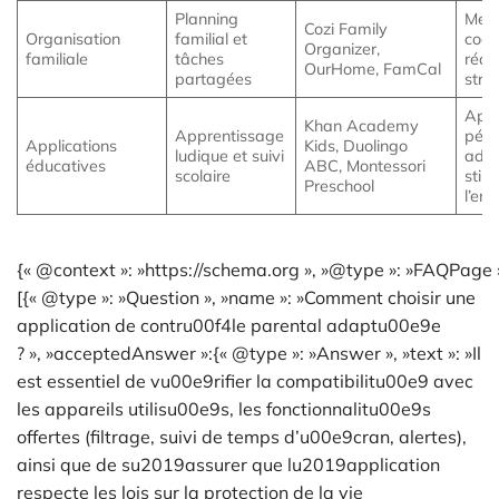
Planning
Meil
Cozi Family
Organisation
familial et
coor
Organizer,
familiale
tâches
rédu
OurHome, FamCal
partagées
stre
App
Khan Academy
Apprentissage
péd
Applications
Kids, Duolingo
ludique et suivi
adap
éducatives
ABC, Montessori
scolaire
stim
Preschool
l’enf
{« @context »: »https://schema.org », »@type »: »FAQPage »
[{« @type »: »Question », »name »: »Comment choisir une
application de contru00f4le parental adaptu00e9e
? », »acceptedAnswer »:{« @type »: »Answer », »text »: »Il
est essentiel de vu00e9rifier la compatibilitu00e9 avec
les appareils utilisu00e9s, les fonctionnalitu00e9s
offertes (filtrage, suivi de temps d’u00e9cran, alertes),
ainsi que de su2019assurer que lu2019application
respecte les lois sur la protection de la vie