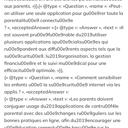
aux parents. »}},{« @type »: »Question », »name »: »Peut-
on utiliser une seule application pour gu00e9rer toute la
parentalitu00e9 connectu00e9e
? », »acceptedAnswer »:{« @type »: »Answer », »text »: »Il
est souvent pru00e9fu00e9rable du2019utiliser
plusieurs applications spu00e9cialisu00e9es qui
ru00e9pondent aux diffu00e9rents aspects tels que la
su00e9curitu00e9, lu2019organisation, la gestion
financiu00e8re et le suivi mu00e9dical pour une
efficacitu00e9 optimale. »}},
{« @type »: »Question », »name »: »Comment sensibiliser
les enfants u00e0 la su00e9curitu00e9 internet via les
applis ? », »acceptedAnswer »:
{« @type »: »Answer », »text »: »Les parents doivent
conjuguer usage du2019applications de contru00f4le
parental avec des u00e9changes ru00e9guliers sur les
bonnes pratiques en ligne, afin du2019encourager une
u00e9ducation connectu00e9e basu00e9e sur la