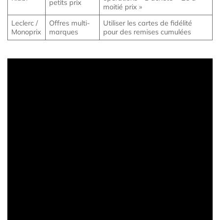
petits prix
moitié prix »
Leclerc /
Offres multi-
Utiliser les cartes de fidélité
Monoprix
marques
pour des remises cumulées