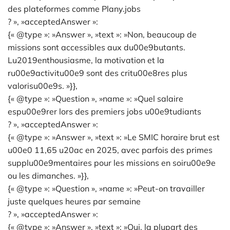
des plateformes comme Plany.jobs
? », »acceptedAnswer »:
{« @type »: »Answer », »text »: »Non, beaucoup de
missions sont accessibles aux du00e9butants.
Lu2019enthousiasme, la motivation et la
ru00e9activitu00e9 sont des critu00e8res plus
valorisu00e9s. »}},
{« @type »: »Question », »name »: »Quel salaire
espu00e9rer lors des premiers jobs u00e9tudiants
? », »acceptedAnswer »:
{« @type »: »Answer », »text »: »Le SMIC horaire brut est
u00e0 11,65 u20ac en 2025, avec parfois des primes
supplu00e9mentaires pour les missions en soiru00e9e
ou les dimanches. »}},
{« @type »: »Question », »name »: »Peut-on travailler
juste quelques heures par semaine
? », »acceptedAnswer »:
{« @type »: »Answer », »text »: »Oui, la plupart des