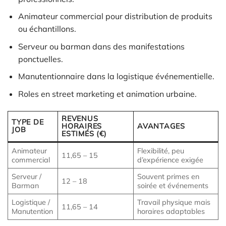
Animateur commercial pour distribution de produits
ou échantillons.
Serveur ou barman dans des manifestations
ponctuelles.
Manutentionnaire dans la logistique événementielle.
Roles en street marketing et animation urbaine.
REVENUS
TYPE DE
HORAIRES
AVANTAGES
JOB
ESTIMÉS (€)
Animateur
Flexibilité, peu
11,65 – 15
commercial
d’expérience exigée
Serveur /
Souvent primes en
12 – 18
Barman
soirée et événements
Logistique /
Travail physique mais
11,65 – 14
Manutention
horaires adaptables