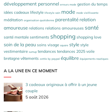
développement personnel
gestion du temps
erreurs mode
mode
idées cadeaux
lifestyle
lifestyle sain
mode vieillissante
parentalité
relation
méditation
organisation quotidienne
santé
amoureuse
relations
relations amoureuses
shopping
santé mentale
sentiments
shopping love
soin de la peau
style
soins visage
style
square
vestimentaire
tendances
tendances 2025
voile
sumup
équilibre
bretagne
vêtements
zettle by paypal
équipements nautiques
A LA UNE EN CE MOMENT
3 cadeaux originaux à offrir à un jeune
couple
5 août 2026