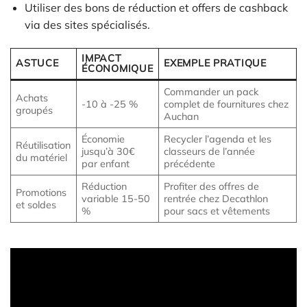
Utiliser des bons de réduction et offers de cashback
via des sites spécialisés.
IMPACT
ASTUCE
EXEMPLE PRATIQUE
ÉCONOMIQUE
Commander un pack
Achats
-10 à -25 %
complet de fournitures chez
groupés
Auchan
Économie
Recycler l’agenda et les
Réutilisation
jusqu’à 30€
classeurs de l’année
du matériel
par enfant
précédente
Réduction
Profiter des offres de
Promotions
variable 15-50
rentrée chez Decathlon
et soldes
%
pour sacs et vêtements