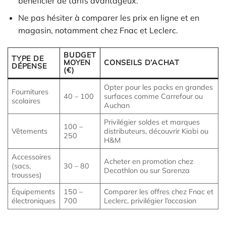
bénéficier de tarifs avantageux.
Ne pas hésiter à comparer les prix en ligne et en
magasin, notamment chez Fnac et Leclerc.
BUDGET
TYPE DE
MOYEN
CONSEILS D’ACHAT
DÉPENSE
(€)
Opter pour les packs en grandes
Fournitures
40 – 100
surfaces comme Carrefour ou
scolaires
Auchan
Privilégier soldes et marques
100 –
Vêtements
distributeurs, découvrir Kiabi ou
250
H&M
Accessoires
Acheter en promotion chez
(sacs,
30 – 80
Decathlon ou sur Sarenza
trousses)
Équipements
150 –
Comparer les offres chez Fnac et
électroniques
700
Leclerc, privilégier l’occasion