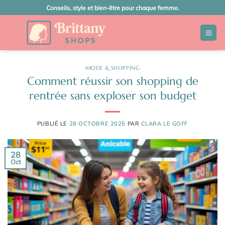
Passer
Conseils, style et bien-être pour chaque femme.
au
contenu
MODE & SHOPPING
Comment réussir son shopping de
rentrée sans exploser son budget
PUBLIÉ LE
28 OCTOBRE 2025
PAR
CLARA LE GOFF
28
Oct