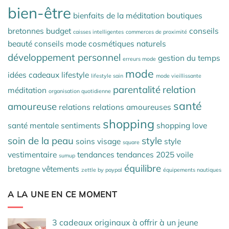
bien-être
bienfaits de la méditation
boutiques
bretonnes
budget
conseils
caisses intelligentes
commerces de proximité
beauté
conseils mode
cosmétiques naturels
développement personnel
gestion du temps
erreurs mode
mode
idées cadeaux
lifestyle
lifestyle sain
mode vieillissante
parentalité
relation
méditation
organisation quotidienne
santé
amoureuse
relations
relations amoureuses
shopping
santé mentale
sentiments
shopping love
soin de la peau
style
soins visage
style
square
vestimentaire
tendances
tendances 2025
voile
sumup
équilibre
bretagne
vêtements
zettle by paypal
équipements nautiques
A LA UNE EN CE MOMENT
3 cadeaux originaux à offrir à un jeune