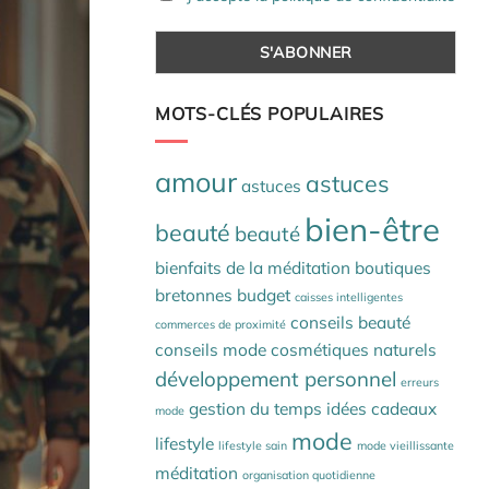
MOTS-CLÉS POPULAIRES
amour
astuces
astuces
bien-être
beauté
beauté
bienfaits de la méditation
boutiques
bretonnes
budget
caisses intelligentes
conseils beauté
commerces de proximité
conseils mode
cosmétiques naturels
développement personnel
erreurs
gestion du temps
idées cadeaux
mode
mode
lifestyle
lifestyle sain
mode vieillissante
méditation
organisation quotidienne