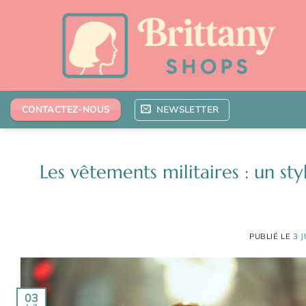
Passer
au
contenu
NEWSLETTER
CONTACTEZ-NOUS
Les vêtements militaires : un s
PUBLIÉ LE
3 
03