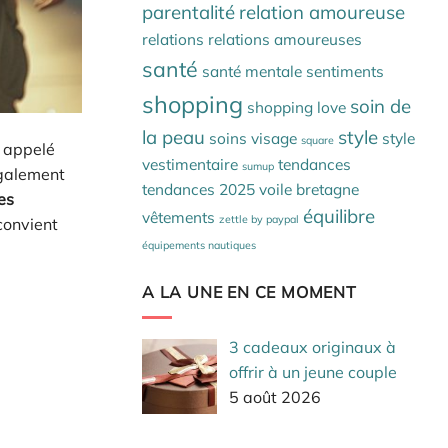
parentalité
relation amoureuse
relations
relations amoureuses
santé
santé mentale
sentiments
shopping
soin de
shopping love
la peau
style
soins visage
style
square
t appelé
vestimentaire
tendances
sumup
 également
tendances 2025
voile bretagne
es
équilibre
vêtements
zettle by paypal
convient
équipements nautiques
A LA UNE EN CE MOMENT
3 cadeaux originaux à
offrir à un jeune couple
5 août 2026