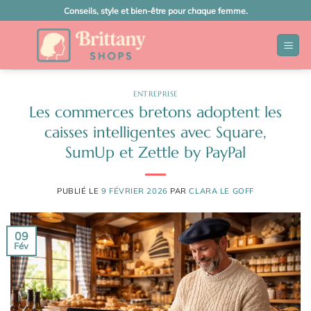
Passer
Conseils, style et bien-être pour chaque femme.
au
contenu
ENTREPRISE
Les commerces bretons adoptent les
caisses intelligentes avec Square,
SumUp et Zettle by PayPal
PUBLIÉ LE
9 FÉVRIER 2026
PAR
CLARA LE GOFF
09
Fév