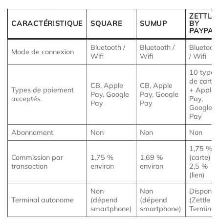
ZETTLE
CARACTÉRISTIQUE
SQUARE
SUMUP
BY
PAYPAL
Bluetooth /
Bluetooth /
Bluetoot
Mode de connexion
Wifi
Wifi
/ Wifi
10 types
de carte
CB, Apple
CB, Apple
Types de paiement
+ Apple
Pay, Google
Pay, Google
acceptés
Pay,
Pay
Pay
Google
Pay
Abonnement
Non
Non
Non
1,75 %
Commission par
1,75 %
1,69 %
(carte) /
transaction
environ
environ
2,5 %
(lien)
Non
Non
Disponib
Terminal autonome
(dépend
(dépend
(Zettle
smartphone)
smartphone)
Terminal