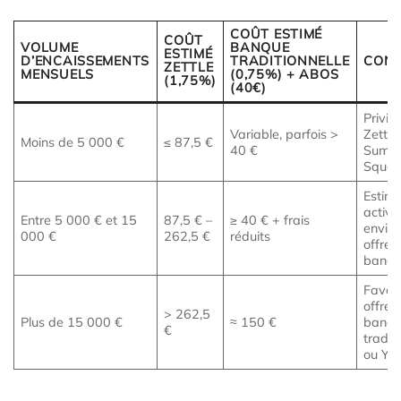
COÛT ESTIMÉ
COÛT
VOLUME
BANQUE
ESTIMÉ
D’ENCAISSEMENTS
TRADITIONNELLE
CONS
ZETTLE
MENSUELS
(0,75%) + ABOS
(1,75%)
(40€)
Privilé
Variable, parfois >
Zettle,
Moins de 5 000 €
≤ 87,5 €
40 €
SumU
Squar
Estime
activit
Entre 5 000 € et 15
87,5 € –
≥ 40 € + frais
envis
000 €
262,5 €
réduits
offres
banca
Favori
offres
> 262,5
Plus de 15 000 €
≈ 150 €
banca
€
tradit
ou Ya