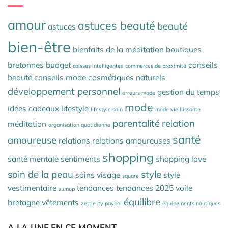
amour
astuces beauté
beauté
astuces
bien-être
bienfaits de la méditation
boutiques
bretonnes
budget
conseils
caisses intelligentes
commerces de proximité
beauté
conseils mode
cosmétiques naturels
développement personnel
gestion du temps
erreurs mode
mode
idées cadeaux
lifestyle
lifestyle sain
mode vieillissante
parentalité
relation
méditation
organisation quotidienne
santé
amoureuse
relations
relations amoureuses
shopping
santé mentale
sentiments
shopping love
soin de la peau
style
soins visage
style
square
vestimentaire
tendances
tendances 2025
voile
sumup
équilibre
bretagne
vêtements
zettle by paypal
équipements nautiques
A LA UNE EN CE MOMENT