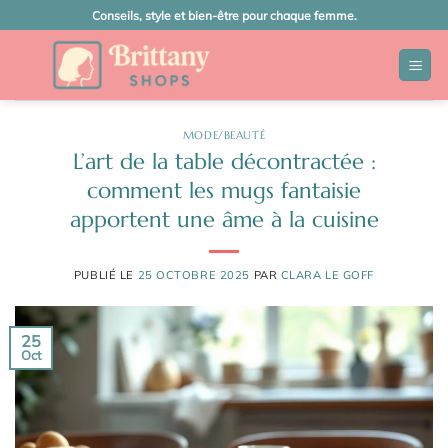
Passer
Conseils, style et bien-être pour chaque femme.
au
contenu
MODE/BEAUTÉ
L’art de la table décontractée :
comment les mugs fantaisie
apportent une âme à la cuisine
PUBLIÉ LE
25 OCTOBRE 2025
PAR
CLARA LE GOFF
25
Oct