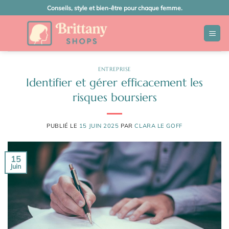
Passer
Conseils, style et bien-être pour chaque femme.
au
contenu
ENTREPRISE
Identifier et gérer efficacement les
risques boursiers
PUBLIÉ LE
15 JUIN 2025
PAR
CLARA LE GOFF
15
Juin