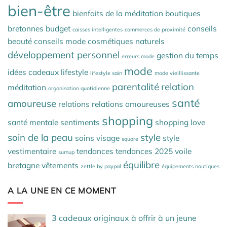
bien-être
bienfaits de la méditation
boutiques
bretonnes
budget
conseils
caisses intelligentes
commerces de proximité
beauté
conseils mode
cosmétiques naturels
développement personnel
gestion du temps
erreurs mode
mode
idées cadeaux
lifestyle
lifestyle sain
mode vieillissante
parentalité
relation
méditation
organisation quotidienne
santé
amoureuse
relations
relations amoureuses
shopping
santé mentale
sentiments
shopping love
soin de la peau
style
soins visage
style
square
vestimentaire
tendances
tendances 2025
voile
sumup
équilibre
bretagne
vêtements
zettle by paypal
équipements nautiques
A LA UNE EN CE MOMENT
3 cadeaux originaux à offrir à un jeune