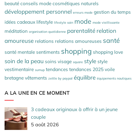
beauté
conseils mode
cosmétiques naturels
développement personnel
gestion du temps
erreurs mode
mode
idées cadeaux
lifestyle
lifestyle sain
mode vieillissante
parentalité
relation
méditation
organisation quotidienne
santé
amoureuse
relations
relations amoureuses
shopping
santé mentale
sentiments
shopping love
soin de la peau
style
soins visage
style
square
vestimentaire
tendances
tendances 2025
voile
sumup
équilibre
bretagne
vêtements
zettle by paypal
équipements nautiques
A LA UNE EN CE MOMENT
3 cadeaux originaux à offrir à un jeune
couple
5 août 2026