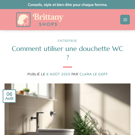
Passer
Conseils, style et bien-être pour chaque femme.
au
contenu
ENTREPRISE
Comment utiliser une douchette WC
?
PUBLIÉ LE
6 AOÛT 2025
PAR
CLARA LE GOFF
06
Août