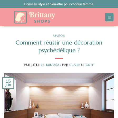
Passer
Conseils, style et bien-être pour chaque femme.
au
contenu
MAISON
Comment réussir une décoration
psychédélique ?
PUBLIÉ LE
15 JUIN 2021
PAR
CLARA LE GOFF
15
Juin