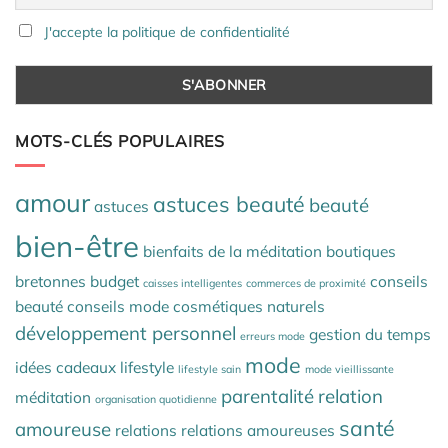
J'accepte la politique de confidentialité
MOTS-CLÉS POPULAIRES
amour
astuces beauté
beauté
astuces
bien-être
bienfaits de la méditation
boutiques
bretonnes
budget
conseils
caisses intelligentes
commerces de proximité
beauté
conseils mode
cosmétiques naturels
développement personnel
gestion du temps
erreurs mode
mode
idées cadeaux
lifestyle
lifestyle sain
mode vieillissante
parentalité
relation
méditation
organisation quotidienne
santé
amoureuse
relations
relations amoureuses