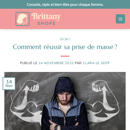
Passer
Conseils, style et bien-être pour chaque femme.
au
contenu
SPORT
Comment réussir sa prise de masse ?
PUBLIÉ LE
14 NOVEMBRE 2022
PAR
CLARA LE GOFF
14
Nov