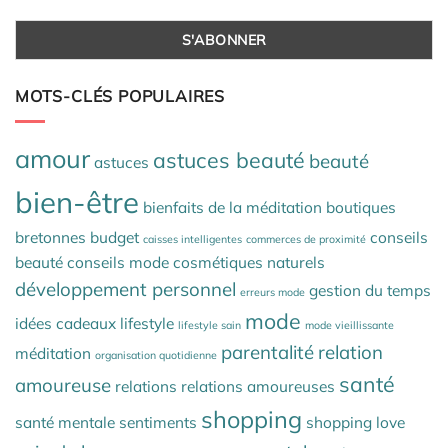
MOTS-CLÉS POPULAIRES
amour
astuces beauté
beauté
astuces
bien-être
bienfaits de la méditation
boutiques
bretonnes
budget
conseils
caisses intelligentes
commerces de proximité
beauté
conseils mode
cosmétiques naturels
développement personnel
gestion du temps
erreurs mode
mode
idées cadeaux
lifestyle
lifestyle sain
mode vieillissante
parentalité
relation
méditation
organisation quotidienne
santé
amoureuse
relations
relations amoureuses
shopping
santé mentale
sentiments
shopping love