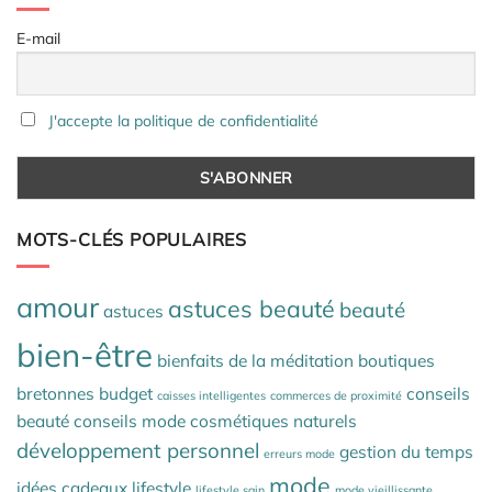
E-mail
J'accepte la politique de confidentialité
MOTS-CLÉS POPULAIRES
amour
astuces beauté
beauté
astuces
bien-être
bienfaits de la méditation
boutiques
bretonnes
budget
conseils
caisses intelligentes
commerces de proximité
beauté
conseils mode
cosmétiques naturels
développement personnel
gestion du temps
erreurs mode
mode
idées cadeaux
lifestyle
lifestyle sain
mode vieillissante