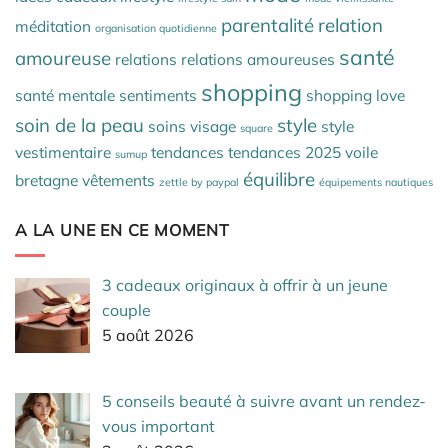
parentalité
relation
méditation
organisation quotidienne
santé
amoureuse
relations
relations amoureuses
shopping
santé mentale
sentiments
shopping love
soin de la peau
style
soins visage
style
square
vestimentaire
tendances
tendances 2025
voile
sumup
équilibre
bretagne
vêtements
zettle by paypal
équipements nautiques
A LA UNE EN CE MOMENT
3 cadeaux originaux à offrir à un jeune
couple
5 août 2026
5 conseils beauté à suivre avant un rendez-
vous important