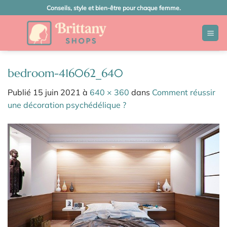
Passer
Conseils, style et bien-être pour chaque femme.
au
contenu
bedroom-416062_640
Publié
15 juin 2021
à
640 × 360
dans
Comment réussir
une décoration psychédélique ?