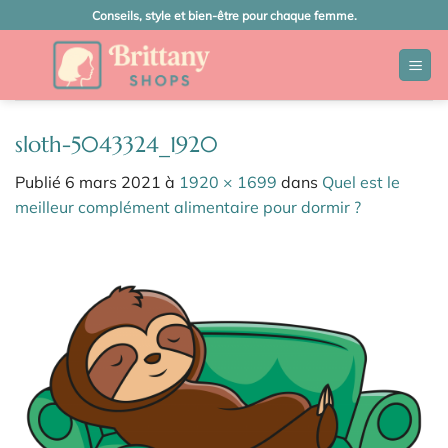
Passer
Conseils, style et bien-être pour chaque femme.
au
contenu
sloth-5043324_1920
Publié
6 mars 2021
à
1920 × 1699
dans
Quel est le
meilleur complément alimentaire pour dormir ?