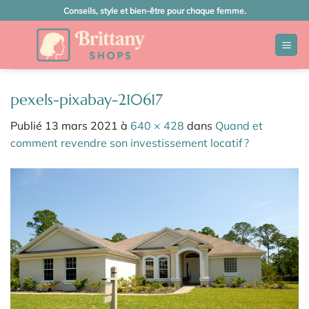
Passer
Conseils, style et bien-être pour chaque femme.
au
contenu
pexels-pixabay-210617
Publié
13 mars 2021
à
640 × 428
dans
Quand et
comment revendre son investissement locatif ?