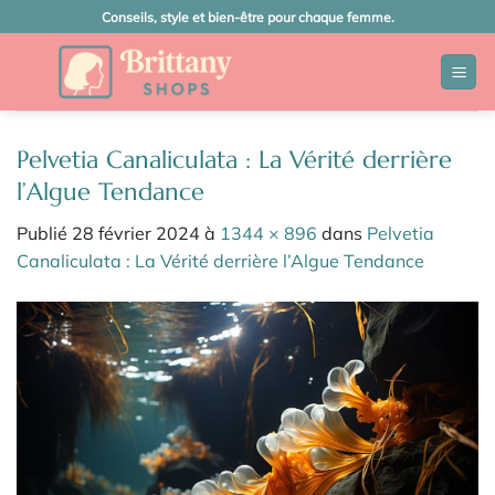
Passer
Conseils, style et bien-être pour chaque femme.
au
contenu
Pelvetia Canaliculata : La Vérité derrière
l’Algue Tendance
Publié
28 février 2024
à
1344 × 896
dans
Pelvetia
Canaliculata : La Vérité derrière l’Algue Tendance