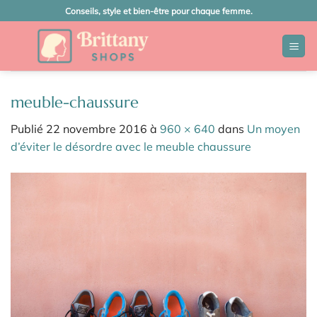
Passer
Conseils, style et bien-être pour chaque femme.
au
contenu
meuble-chaussure
Publié
22 novembre 2016
à
960 × 640
dans
Un moyen
d’éviter le désordre avec le meuble chaussure