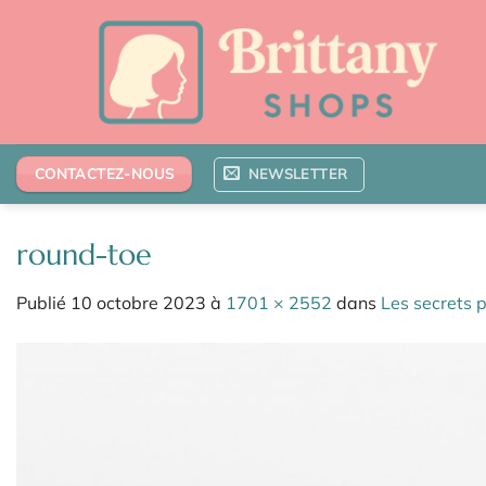
Passer
au
contenu
NEWSLETTER
CONTACTEZ-NOUS
round-toe
Publié
10 octobre 2023
à
1701 × 2552
dans
Les secrets 