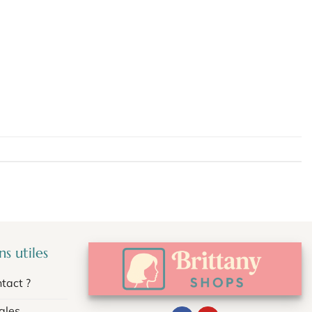
s utiles
tact ?
ales