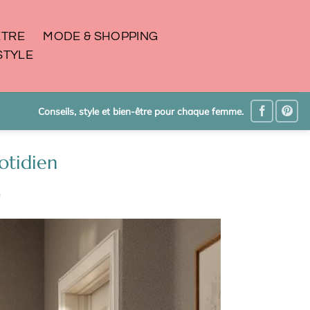
ÊTRE
MODE & SHOPPING
STYLE
Conseils, style et bien-être pour chaque femme.
otidien
n