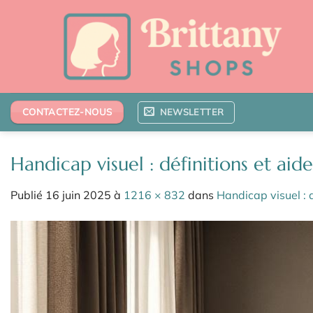
Passer
au
contenu
NEWSLETTER
CONTACTEZ-NOUS
Handicap visuel : définitions et ai
Publié
16 juin 2025
à
1216 × 832
dans
Handicap visuel : 