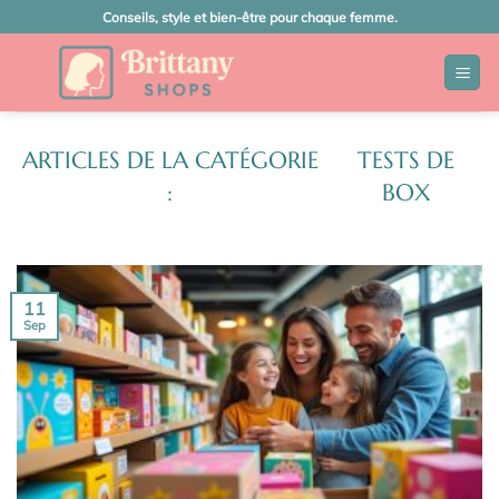
Passer
Conseils, style et bien-être pour chaque femme.
au
contenu
TESTS DE
BOX
11
Sep