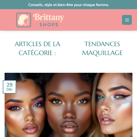
Passer
Conseils, style et bien-être pour chaque femme.
au
contenu
TENDANCES
MAQUILLAGE
29
Déc