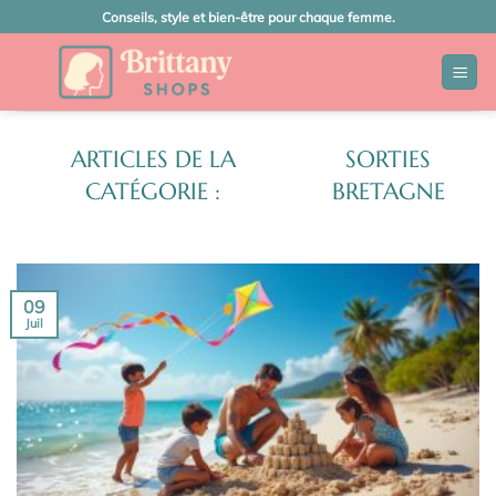
Passer
Conseils, style et bien-être pour chaque femme.
au
contenu
SORTIES
BRETAGNE
09
Juil