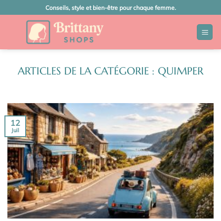
Passer
Conseils, style et bien-être pour chaque femme.
au
contenu
QUIMPER
12
Juil