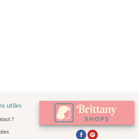
s utiles
tact ?
ales