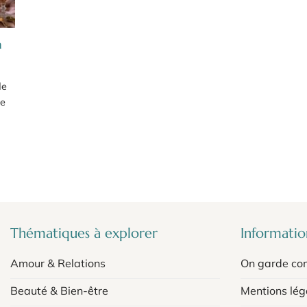
n
de
ce
Thématiques à explorer
Information
Amour & Relations
On garde con
Beauté & Bien-être
Mentions lég