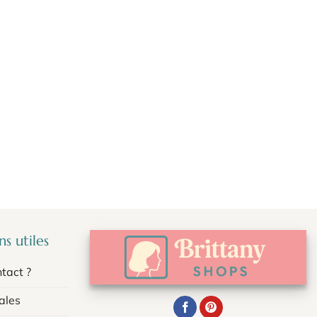
s utiles
tact ?
ales