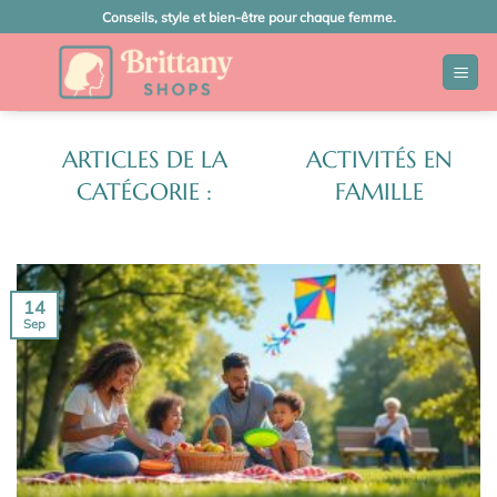
Passer
Conseils, style et bien-être pour chaque femme.
au
contenu
ACTIVITÉS EN
FAMILLE
14
Sep