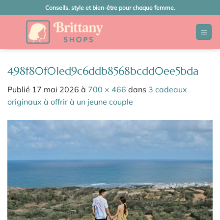
Passer
Conseils, style et bien-être pour chaque femme.
au
contenu
498f80f01ed9c6ddb8568bcdd0ee5bda
Publié
17 mai 2026
à
700 × 466
dans
3 cadeaux
originaux à offrir à un jeune couple