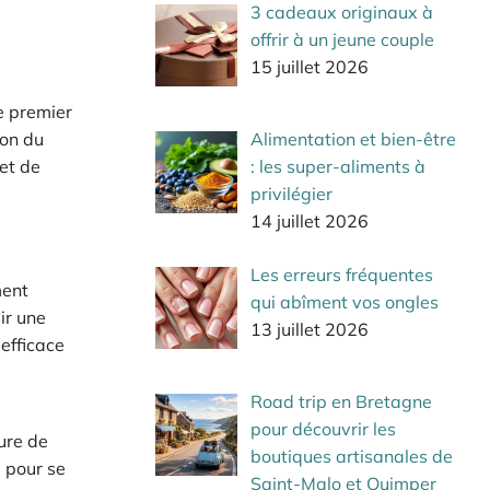
3 cadeaux originaux à
offrir à un jeune couple
15 juillet 2026
e premier
ion du
Alimentation et bien-être
et de
: les super-aliments à
privilégier
14 juillet 2026
Les erreurs fréquentes
ment
qui abîment vos ongles
ir une
13 juillet 2026
 efficace
Road trip en Bretagne
pour découvrir les
ure de
boutiques artisanales de
e pour se
Saint-Malo et Quimper