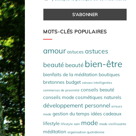
MOTS-CLÉS POPULAIRES
amour
astuces
astuces
bien-être
beauté
beauté
bienfaits de la méditation
boutiques
bretonnes
budget
caisses intelligentes
conseils beauté
commerces de proximité
conseils mode
cosmétiques naturels
développement personnel
erreurs
gestion du temps
idées cadeaux
mode
mode
lifestyle
lifestyle sain
mode vieillissante
méditation
organisation quotidienne